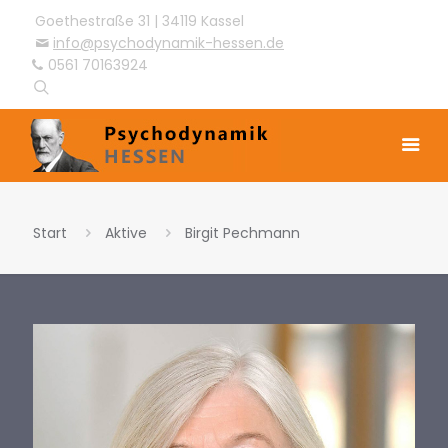
Goethestraße 31 | 34119 Kassel
info@psychodynamik-hessen.de
0561 70163924
Start
Aktive
Birgit Pechmann