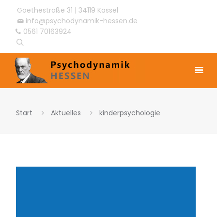
Goethestraße 31 | 34119 Kassel
info@psychodynamik-hessen.de
0561 70163924
Start
Aktuelles
kinderpsychologie